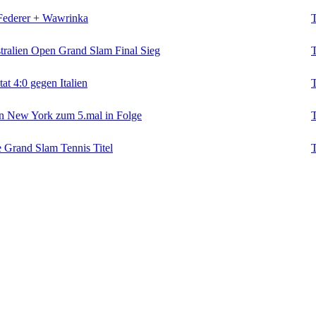
 Federer + Wawrinka
T
tralien Open Grand Slam Final Sieg
T
at 4:0 gegen Italien
T
in New York zum 5.mal in Folge
T
e Grand Slam Tennis Titel
T