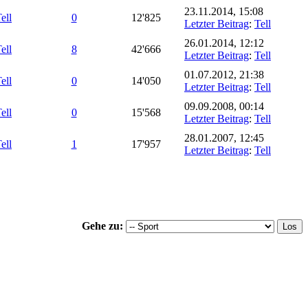
23.11.2014, 15:08
ell
0
12'825
Letzter Beitrag
:
Tell
26.01.2014, 12:12
ell
8
42'666
Letzter Beitrag
:
Tell
01.07.2012, 21:38
ell
0
14'050
Letzter Beitrag
:
Tell
09.09.2008, 00:14
ell
0
15'568
Letzter Beitrag
:
Tell
28.01.2007, 12:45
ell
1
17'957
Letzter Beitrag
:
Tell
Gehe zu: