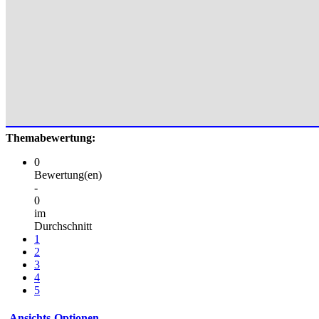
Themabewertung:
0
Bewertung(en)
-
0
im
Durchschnitt
1
2
3
4
5
Ansichts-Optionen