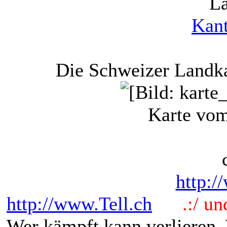
La
Kant
Die Schweizer Landka
Karte vom
http:/
http://www.Tell.ch
.:/ und 
Wer kämpft kann verlieren.