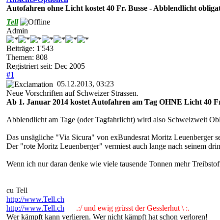
Autofahren ohne Licht kostet 40 Fr. Busse - Abblendlicht obliga
Tell
Admin
Beiträge: 1'543
Themen: 808
Registriert seit: Dec 2005
#1
05.12.2013, 03:23
Neue Vorschriften auf Schweizer Strassen.
Ab 1. Januar 2014 kostet Autofahren am Tag OHNE Licht 40 F
Abblendlicht am Tage (oder Tagfahrlicht) wird also Schweizweit Obli
Das unsägliche "Via Sicura" von exBundesrat Moritz Leuenberger s
Der "rote Moritz Leuenberger" vermiest auch lange nach seinem dri
Wenn ich nur daran denke wie viele tausende Tonnen mehr Treibstof
cu Tell
http://www.Tell.ch
http://www.Tell.ch
.:/ und ewig grüsst der Gesslerhut \ :.
Wer kämpft kann verlieren. Wer nicht kämpft hat schon verloren!