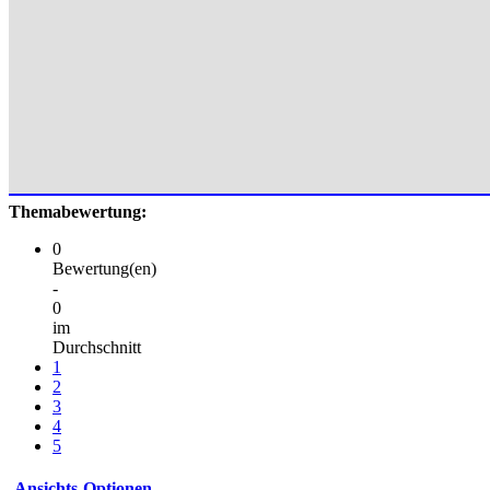
Themabewertung:
0
Bewertung(en)
-
0
im
Durchschnitt
1
2
3
4
5
Ansichts-Optionen