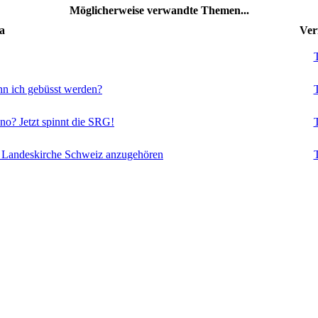
Möglicherweise verwandte Themen...
a
Ver
T
ann ich gebüsst werden?
T
no? Jetzt spinnt die SRG!
T
r Landeskirche Schweiz anzugehören
T