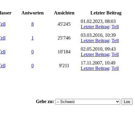
fasser
Antworten
Ansichten
Letzter Beitrag
01.02.2023, 08:03
ell
8
45'245
Letzter Beitrag
:
Tell
03.03.2016, 10:39
ell
1
25'746
Letzter Beitrag
:
Tell
02.05.2010, 09:43
ell
0
10'184
Letzter Beitrag
:
Tell
17.11.2007, 10:49
ell
0
9'211
Letzter Beitrag
:
Tell
Gehe zu: