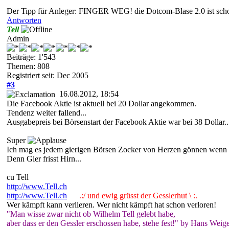
Der Tipp für Anleger: FINGER WEG! die Dotcom-Blase 2.0 ist schon b
Antworten
Tell
Admin
Beiträge: 1'543
Themen: 808
Registriert seit: Dec 2005
#3
16.08.2012, 18:54
Die Facebook Aktie ist aktuell bei 20 Dollar angekommen.
Tendenz weiter fallend...
Ausgabepreis bei Börsenstart der Facebook Aktie war bei 38 Dollar..
Super
Ich mag es jedem gierigen Börsen Zocker von Herzen gönnen wenn e
Denn Gier frisst Hirn...
cu Tell
http://www.Tell.ch
http://www.Tell.ch
.:/ und ewig grüsst der Gesslerhut \ :.
Wer kämpft kann verlieren. Wer nicht kämpft hat schon verloren!
"Man wisse zwar nicht ob Wilhelm Tell gelebt habe,
aber dass er den Gessler erschossen habe, stehe fest!" by Hans Weige