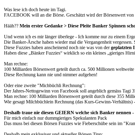
Was lese ich doch heute im Tagi.
FACEBOOK will an die Börse. Geschätzt wird der Börsenwert von F
Hääh??
Mein erster Gedanke > Diese Pleite Banker Spinnen sch
Und wenn ich es mir länger überlege - Ich komme nur zu einem Ergeb
Die Banker-Ärsche haben wieder mal die Vergangenheit vergessen. S
Diese Fuzzies haben anscheinend noch nie was von der
geplatzten 
Haben diese „Bänker Fuzzies“ wirklich so ein kleines „gieriges Hirn
Man rechne:
100 Milliarden Börsenwert geteilt durch ca. 500 Millionen weltweit
Diese Rechnung kann nie und nimmer aufgehen!
Oder eine zweite "Michbüchli Rechnung":
Der Jahres-Nettogewinn von Facebook soll angeblich gemäss Tagi 3
Man rechne: 100 Milliarden Börsenwert geteilt durch diese 355 Mil
Wie gesagt Milchbüchlein Rechnung (das Kurs-Gewinn-Verhältnis) -
Deshalb traue nie diesen GEIERN welche sich Banker nennen - 
Für mich einfach nur dummgieriges Spekulanten Pack
Das muss bei diesen Börsen Fuzzies wie Fieberschübe sein im "Krank
Deshalb mein exklusiver und aktueller Börsen Tipp: