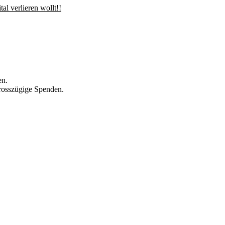
l verlieren wollt!!
en.
rosszügige Spenden.