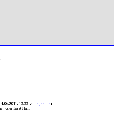
s
: 14.06.2011, 13:33 von
topolino
.)
- Gier frisst Hirn...