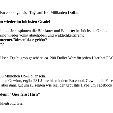
acebook gemäss Tagi auf 100 Milliarden Dollar.
on wieder im höchsten Grade!
nis - Jetzt spinnen die Börsianer und Bankster im höchsten Grade.
ind wieder völlig abgehoben und wirklichkeitsfremd.
Internet-Börsenblase
gehört?
i“?
e User. Ergibt grob geschätzt ca. 200 Doller Wert für jeden User bei
55 Millionen US-Dollar sein.
lionen Gewinn, ergibt 281 Jahre bis mit dem Facebook Gewinn die Fac
 aber ganz gut um zu zeigen wie real der gepushte Hype um Facebook 
denn "Gier frisst Hirn"
heitsbild Gier".