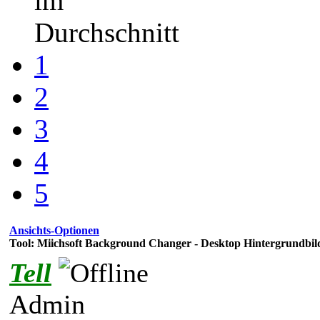
im
Durchschnitt
1
2
3
4
5
Ansichts-Optionen
Tool: Miichsoft Background Changer - Desktop Hintergrundbil
Tell
Admin