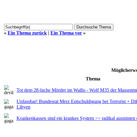
«
Ein Thema zurück
|
Ein Thema vor
»
Möglicherwe
Thema
Tot dem 28-fache Mörder im Wallis - Wolf M35 der Massenm
Unfassbar! Bundesrat Merz Entschuldigung bei Terrorist + Dik
Libyen
Krankenkassen sind ein krankes System >> radikal ausmisten