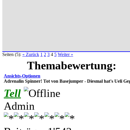
Seiten (5):
« Zurück
1
2
3
4
5
Weiter »
Themabewertung:
Ansichts-Optionen
Adrenalin Spinner! Tot von Basejumper - Diesmal hat's Ueli Geg
Tell
Admin