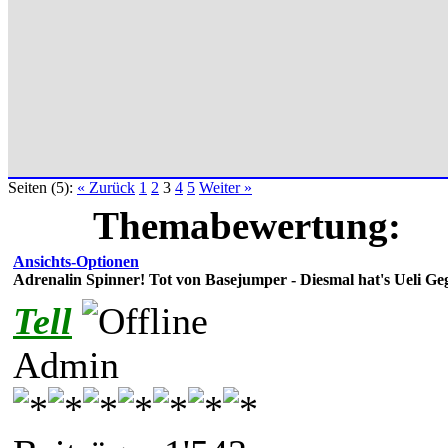
Seiten (5):
« Zurück
1
2
3
4
5
Weiter »
Themabewertung:
Ansichts-Optionen
Adrenalin Spinner! Tot von Basejumper - Diesmal hat's Ueli Geg
Tell
Admin