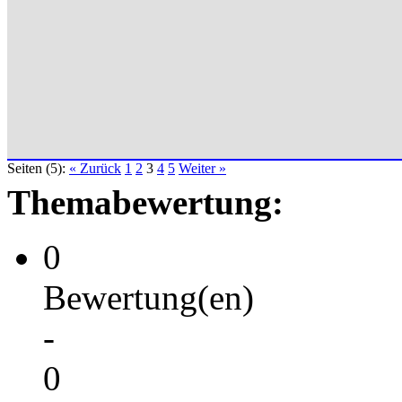
Seiten (5):
« Zurück
1
2
3
4
5
Weiter »
Themabewertung:
0
Bewertung(en)
-
0