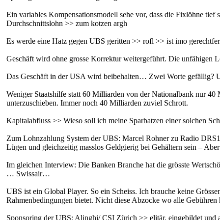
Ein variables Kompensationsmodell sehe vor, dass die Fixlöhne tief 
Durchschnittslohn >> zum kotzen argh
Es werde eine Hatz gegen UBS geritten >> rofl >> ist imo gerechtfe
Geschäft wird ohne grosse Korrektur weitergeführt. Die unfähigen Le
Das Geschäft in der USA wird beibehalten… Zwei Worte gefällig? 
Weniger Staatshilfe statt 60 Milliarden von der Nationalbank nur 40
unterzuschieben. Immer noch 40 Milliarden zuviel Schrott.
Kapitalabfluss >> Wieso soll ich meine Sparbatzen einer solchen Sc
Zum Lohnzahlung System der UBS: Marcel Rohner zu Radio DRS1 am 
Lügen und gleichzeitig masslos Geldgierig bei Gehältern sein – Aber
Im gleichen Interview: Die Banken Branche hat die grösste Wertsch
… Swissair…
UBS ist ein Global Player. So ein Scheiss. Ich brauche keine Gröss
Rahmenbedingungen bietet. Nicht diese Abzocke wo alle Gebühren ho
Sponsoring der UBS: Alinghi/ CSI Zürich >> elitär, eingebildet und