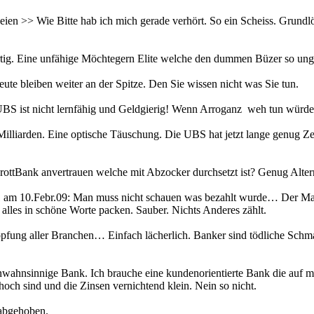
seien >> Wie Bitte hab ich mich gerade verhört. So ein Scheiss. Grundl
rtig. Eine unfähige Möchtegern Elite welche den dummen Büzer so unge
ute bleiben weiter an der Spitze. Den Sie wissen nicht was Sie tun.
UBS ist nicht lernfähig und Geldgierig! Wenn Arroganz weh tun würd
 Milliarden. Eine optische Täuschung. Die UBS hat jetzt lange genug Ze
hrottBank anvertrauen welche mit Abzocker durchsetzt ist? Genug Alter
10.Febr.09: Man muss nicht schauen was bezahlt wurde… Der Mann is
 alles in schöne Worte packen. Sauber. Nichts Anderes zählt.
öpfung aller Branchen… Einfach lächerlich. Banker sind tödliche Schm
enwahnsinnige Bank. Ich brauche eine kundenorientierte Bank die auf 
ch sind und die Zinsen vernichtend klein. Nein so nicht.
 abgehoben.