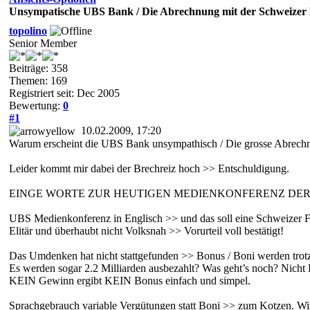
Unsympatische UBS Bank / Die Abrechnung mit der Schweizer
topolino
Senior Member
Beiträge: 358
Themen: 169
Registriert seit: Dec 2005
Bewertung:
0
#1
10.02.2009, 17:20
Warum erscheint die UBS Bank unsympathisch / Die grosse Abrec
Leider kommt mir dabei der Brechreiz hoch >> Entschuldigung.
EINGE WORTE ZUR HEUTIGEN MEDIENKONFERENZ DER
UBS Medienkonferenz in Englisch >> und das soll eine Schweizer F
Elitär und überhaubt nicht Volksnah >> Vorurteil voll bestätigt!
Das Umdenken hat nicht stattgefunden >> Bonus / Boni werden trotz 
Es werden sogar 2.2 Milliarden ausbezahlt? Was geht’s noch? Nicht
KEIN Gewinn ergibt KEIN Bonus einfach und simpel.
Sprachgebrauch variable Vergütungen statt Boni >> zum Kotzen. Wir 