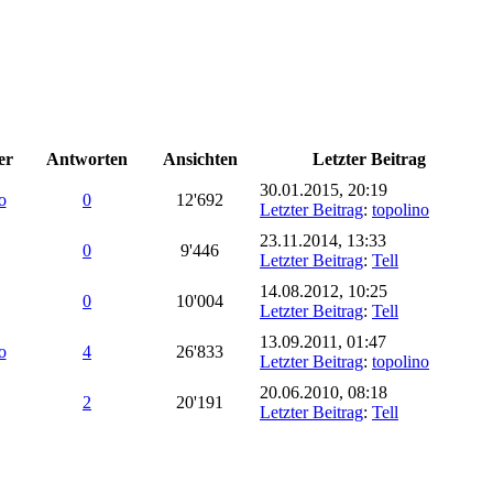
er
Antworten
Ansichten
Letzter Beitrag
30.01.2015, 20:19
o
0
12'692
Letzter Beitrag
:
topolino
23.11.2014, 13:33
0
9'446
Letzter Beitrag
:
Tell
14.08.2012, 10:25
0
10'004
Letzter Beitrag
:
Tell
13.09.2011, 01:47
o
4
26'833
Letzter Beitrag
:
topolino
20.06.2010, 08:18
2
20'191
Letzter Beitrag
:
Tell