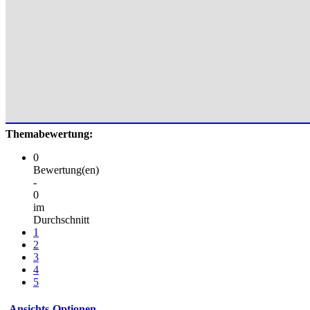
Themabewertung:
0
Bewertung(en)
-
0
im
Durchschnitt
1
2
3
4
5
Ansichts-Optionen