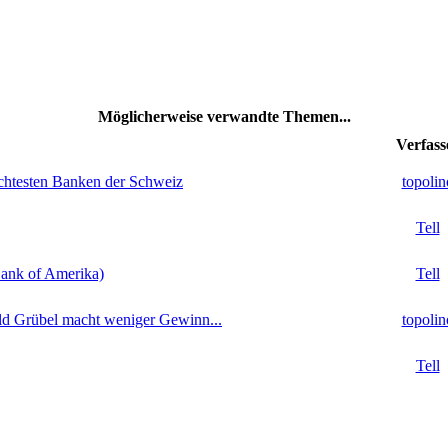
Möglicherweise verwandte Themen...
Verfass
echtesten Banken der Schweiz
topolin
Tell
Bank of Amerika)
Tell
 Grübel macht weniger Gewinn...
topolin
Tell