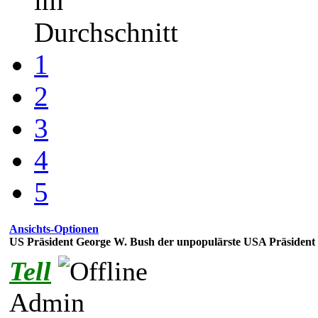
im
Durchschnitt
1
2
3
4
5
Ansichts-Optionen
US Präsident George W. Bush der unpopulärste USA Präsident al
Tell
Admin