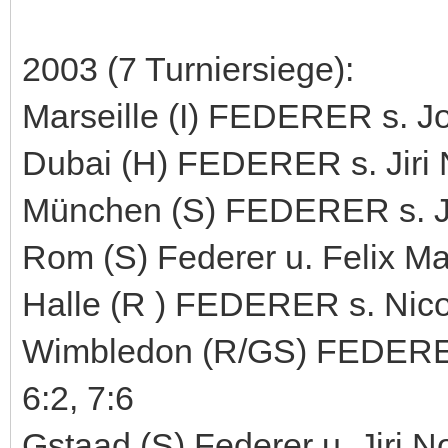
2003 (7 Turniersiege):
Marseille (I) FEDERER s. Jo
Dubai (H) FEDERER s. Jiri N
München (S) FEDERER s. Jar
Rom (S) Federer u. Felix Mant
Halle (R ) FEDERER s. Nicol
Wimbledon (R/GS) FEDERER 
6:2, 7:6
Gstaad (S) Federer u. Jiri No