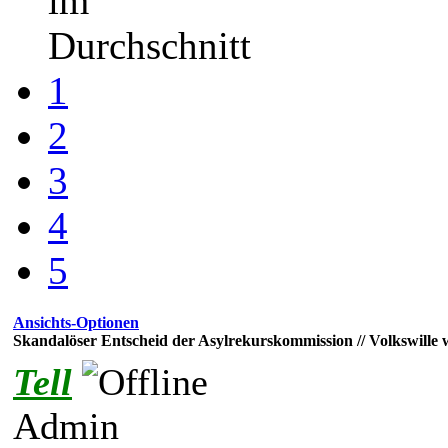
im
Durchschnitt
1
2
3
4
5
Ansichts-Optionen
Skandalöser Entscheid der Asylrekurskommission // Volkswille 
Tell
Admin