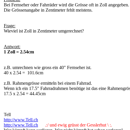
Bei Fernseher oder Fahrräder wird die Grösse oft in Zoll angegeben.
Die Grössenangabe in Zentimeter fehlt meistens.
Frage:
Wieviel ist Zoll in Zentimeter umgerechnet?
Antwort:
1 Zoll = 2.54cm
z.B. umrechnen wie gross ein 40" Fernseher ist.
40 x 2.54 = 101.6cm
z.B. Rahmengrösse ermitteln bei einem Fahrrad.
Wenn ich ein 17.5" Fahrradrahmen benötige ist das eine Rahmengrö
17.5 x 2.54 = 44.45cm
Tell
http://www.Tell.ch
http://www.Tell.ch
.:/ und ewig grüsst der Gesslerhut \ :.