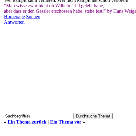
Wer kämpft kann verlieren. Wer nicht kämpft hat schon verloren!
"Man wisse zwar nicht ob Wilhelm Tell gelebt habe,
aber dass er den Gessler erschossen habe, stehe fest!" by Hans Weige
Homepage
Suchen
Antworten
«
Ein Thema zurück
|
Ein Thema vor
»