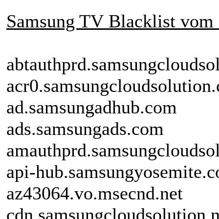
Samsung TV Blacklist vom 
abtauthprd.samsungcloudso
acr0.samsungcloudsolution
ad.samsungadhub.com
ads.samsungads.com
amauthprd.samsungcloudso
api-hub.samsungyosemite.
az43064.vo.msecnd.net
cdn.samsungcloudsolution.n