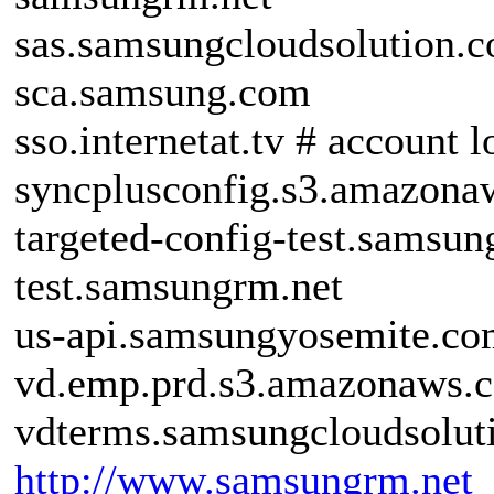
sas.samsungcloudsolution.
sca.samsung.com
sso.internetat.tv # account l
syncplusconfig.s3.amazon
targeted-config-test.samsu
test.samsungrm.net
us-api.samsungyosemite.c
vd.emp.prd.s3.amazonaws.
vdterms.samsungcloudsolut
http://www.samsungrm.net