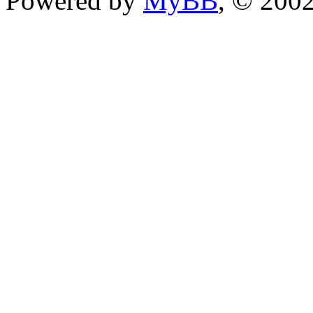
Powered by
MyBB
, © 200