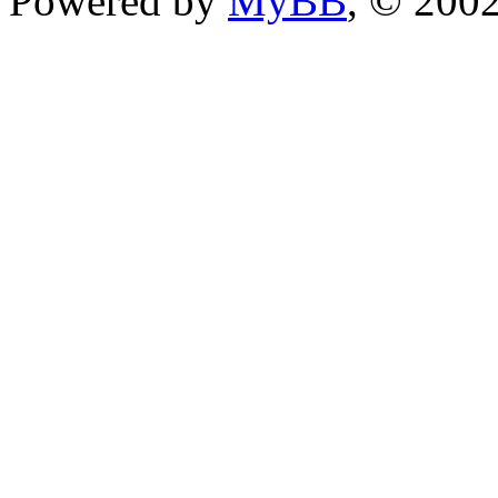
Powered by
MyBB
, © 200