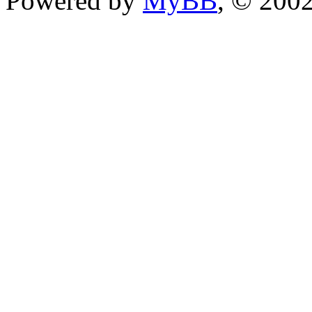
Powered by
MyBB
, © 200