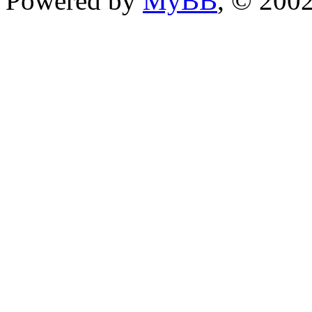
Powered by
MyBB
, © 200