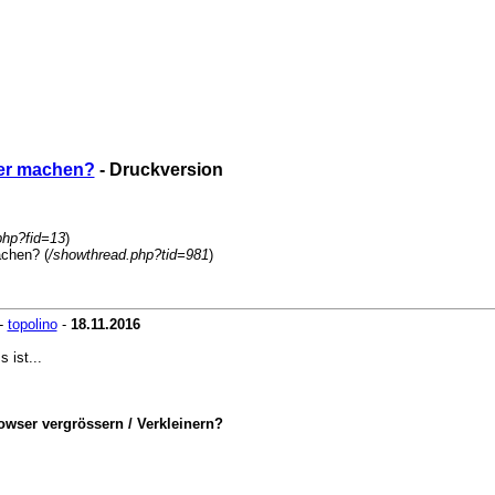
ner machen?
- Druckversion
php?fid=13
)
achen? (
/showthread.php?tid=981
)
-
topolino
-
18.11.2016
 ist...
owser vergrössern / Verkleinern?