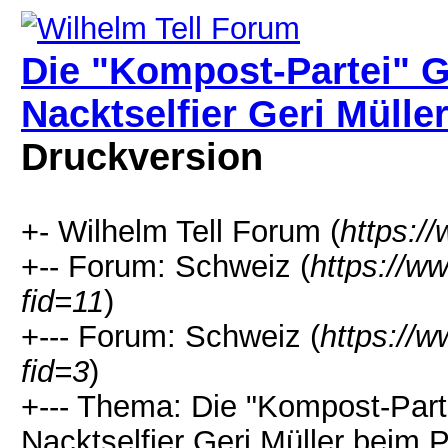
Die "Kompost-Partei" G
Nacktselfier Geri Mülle
Druckversion
+- Wilhelm Tell Forum (
https:/
+-- Forum: Schweiz (
https://w
fid=11
)
+--- Forum: Schweiz (
https://w
fid=3
)
+--- Thema: Die "Kompost-Part
Nacktselfier Geri Müller beim P