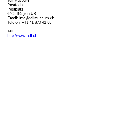
Tell-Museum
Postfach
Postplatz
6463 Bürglen UR
Email: info@tellmuseum.ch
Telefon: +41 41 870 41 55
Tell
http://www.Tell.ch