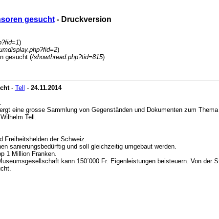
nsoren gesucht
- Druckversion
p?fid=1
)
rumdisplay.php?fid=2
)
n gesucht (
/showthread.php?tid=815
)
cht
-
Tell
-
24.11.2014
.
rbergt eine grosse Sammlung von Gegenständen und Dokumenten zum Thema W
Wilhelm Tell.
 Freiheitshelden der Schweiz.
hen sanierungsbedürftig und soll gleichzeitig umgebaut werden.
 1 Million Franken.
 Museumsgesellschaft kann 150´000 Fr. Eigenleistungen beisteuern. Von der
cht.