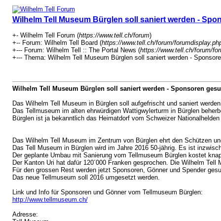
Wilhelm Tell Museum Bürglen soll saniert werden - Spo
+- Wilhelm Tell Forum (
https://www.tell.ch/forum
)
+-- Forum: Wilhelm Tell Board (
https://www.tell.ch/forum/forumdisplay.ph
+--- Forum: Wilhelm Tell :: The Portal News (
https://www.tell.ch/forum/fo
+--- Thema: Wilhelm Tell Museum Bürglen soll saniert werden - Sponsore
Wilhelm Tell Museum Bürglen soll saniert werden - Sponsoren gesu
Das Wilhelm Tell Museum in Bürglen soll aufgefrischt und saniert werden
Das Tellmuseum im alten ehrwürdigen Wattigwylerturm in Bürglen behe
Bürglen ist ja bekanntlich das Heimatdorf vom Schweizer Nationalhelden 
Das Wilhelm Tell Museum im Zentrum von Bürglen ehrt den Schützen und
Das Tell Museum in Bürglen wird im Jahre 2016 50-jährig. Es ist inzwisc
Der geplante Umbau mit Sanierung vom Tellmuseum Bürglen kostet knapp
Der Kanton Uri hat dafür 120´000 Franken gesprochen. Die Wilhelm Tell
Für den grossen Rest werden jetzt Sponsoren, Gönner und Spender gesu
Das neue Tellmuseum soll 2016 umgesetzt werden.
Link und Info für Sponsoren und Gönner vom Tellmuseum Bürglen:
http://www.tellmuseum.ch/
Adresse: