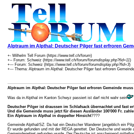
Alptraum im Alpthal: Deutscher Pilger fast erfroren Gem
+- Wilhelm Tell Forum (
https://www.tell.ch/forum
)
+-- Forum: Schweiz (
https://www.tell.ch/forum/forumdisplay.php?fid=11
)
+--- Forum: Schweiz (
https://www.tell.ch/forum/forumdisplay.php?fid=3
)
+--- Thema: Alptraum im Alpthal: Deutscher Pilger fast erfroren Gemeind
Alptraum im Alpthal: Deutscher Pilger fast erfroren Gemeinde muss 
Was da in Alpthal im Kanton Schwyz passiert ist darf nicht wahr sein
Deutscher Pilger ist draussen im Schlafsack übernachtet und fast erf
Und die Gemeinde muss jetzt für diesen Ausländer 100'000 Fr. zahlen
Ein Alptraum in Alpthal in doppelter Hinsicht
????
Gemeinde Alpthal/SZ: Da hat ein Deutscher Wanderer (angeblich ein Pilg
Er wurde gefunden und mit der REGA gerettet. Der Deutsche und wurde an
Gemeindegebiet gefunden wurde. Der Deutsche ist anscheinend mittellos