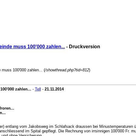
einde muss 100'000 zahlen...
- Druckversion
e muss 100'000 zahlen... (
/showthread.php?tid=812
)
100'000 zahlen...
-
Tell
-
21.11.2014
roren...
...
er) entlang vom Jakobsweg im Schlafsack draussen bei Minustemperaturen über
schliessend im Spital gepflegt. Die Rechnung von irrsinnigen 100'000 Fr. mu
 und ohne Versicherung.