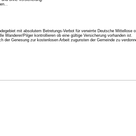
en...
gebiet mit absolutem Betretungs-Verbot für verwirrte Deutsche Mittellose 
e Wanderer/Pilger kontrollieren ob eine gültige Versicherung vorhanden ist.
ch der Genesung zur kostenlosen Arbeit zugunsten der Gemeinde zu verdonner