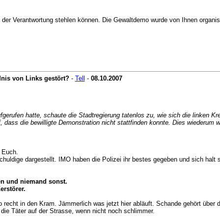
us der Verantwortung stehlen können. Die Gewaltdemo wurde von Ihnen organi
nis von Links gestört?
-
Tell
-
08.10.2007
ufen hatte, schaute die Stadtregierung tatenlos zu, wie sich die linken Kreis
ass die bewilligte Demonstration nicht stattfinden konnte. Dies wiederum war
t Euch.
chuldige dargestellt. IMO haben die Polizei ihr bestes gegeben und sich halt s
en und niemand sonst.
erstörer.
 recht in den Kram. Jämmerlich was jetzt hier abläuft. Schande gehört über d
 die Täter auf der Strasse, wenn nicht noch schlimmer.