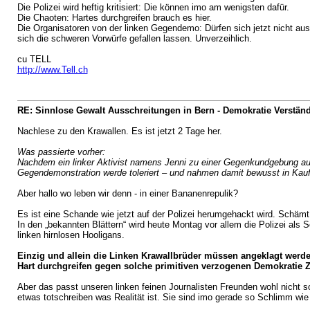
Die Polizei wird heftig kritisiert: Die können imo am wenigsten dafür.
Die Chaoten: Hartes durchgreifen brauch es hier.
Die Organisatoren von der linken Gegendemo: Dürfen sich jetzt nicht a
sich die schweren Vorwürfe gefallen lassen. Unverzeihlich.
cu TELL
http://www.Tell.ch
RE: Sinnlose Gewalt Ausschreitungen in Bern - Demokratie Verständ
Nachlese zu den Krawallen. Es ist jetzt 2 Tage her.
Was passierte vorher:
Nachdem ein linker Aktivist namens Jenni zu einer Gegenkundgebung aufger
Gegendemonstration werde toleriert – und nahmen damit bewusst in Kauf, d
Aber hallo wo leben wir denn - in einer Bananenrepulik?
Es ist eine Schande wie jetzt auf der Polizei herumgehackt wird. Schäm
In den „bekannten Blättern“ wird heute Montag vor allem die Polizei als S
linken hirnlosen Hooligans.
Einzig und allein die Linken Krawallbrüder müssen angeklagt werd
Hart durchgreifen gegen solche primitiven verzogenen Demokratie Z
Aber das passt unseren linken feinen Journalisten Freunden wohl nicht so
etwas totschreiben was Realität ist. Sie sind imo gerade so Schlimm wie