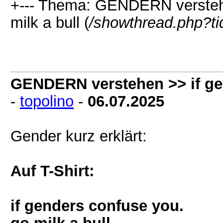
+--- Thema: GENDERN verstehe
milk a bull (
/showthread.php?t
GENDERN verstehen >> if gen
-
topolino
-
06.07.2025
Gender kurz erklärt:
Auf T-Shirt:
if genders confuse you.