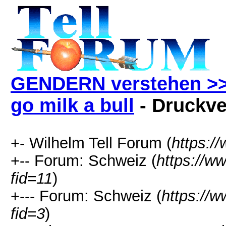
GENDERN verstehen >> 
go milk a bull
- Druckve
+- Wilhelm Tell Forum (
https:/
+-- Forum: Schweiz (
https://w
fid=11
)
+--- Forum: Schweiz (
https://w
fid=3
)