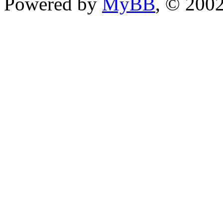
Powered by
MyBB
, © 200