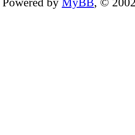
Powered by
MyBB
, © 200