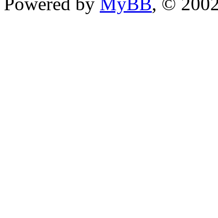
Powered by
MyBB
, © 200