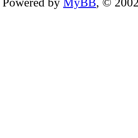
Powered by
MyBB
, © 200