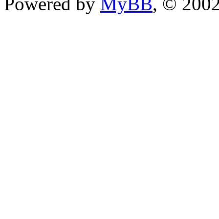
Powered by
MyBB
, © 200