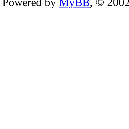
Powered by
MyBB
, © 200