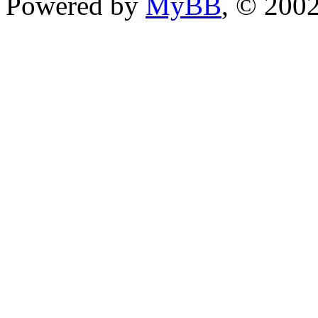
Powered by
MyBB
, © 200