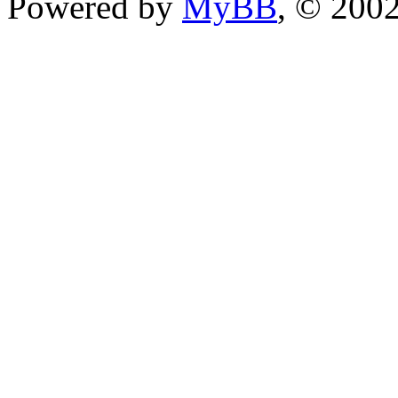
Powered by
MyBB
, © 200