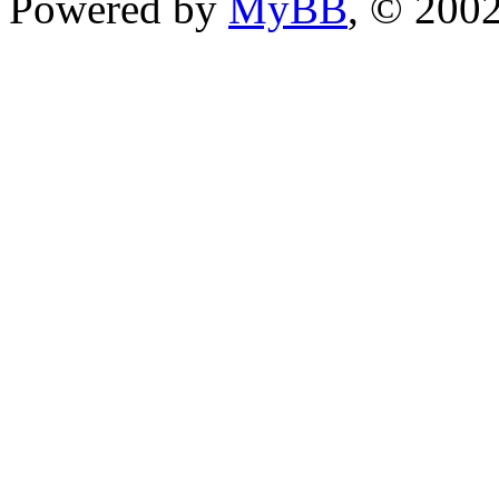
Powered by
MyBB
, © 200