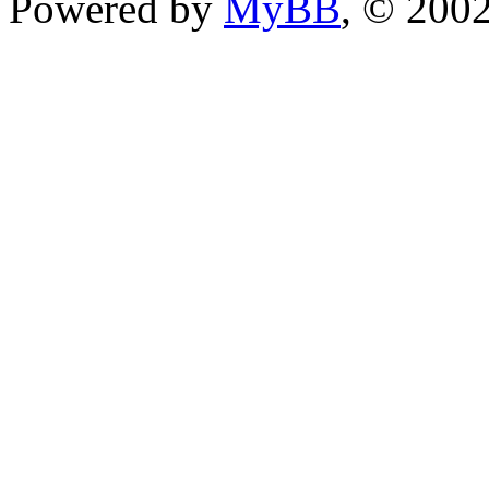
Powered by
MyBB
, © 200