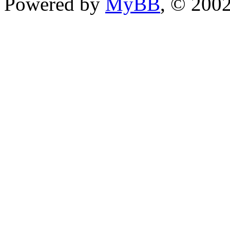
Powered by
MyBB
, © 200