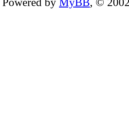
Powered by
MyBB
, © 200