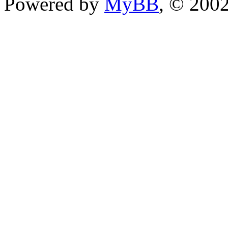
Powered by
MyBB
, © 200