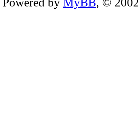
Powered by
MyBB
, © 200