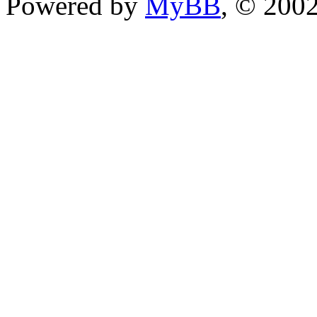
Powered by
MyBB
, © 200