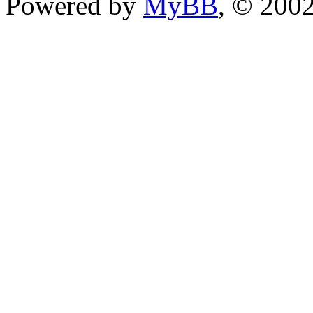
Powered by
MyBB
, © 200