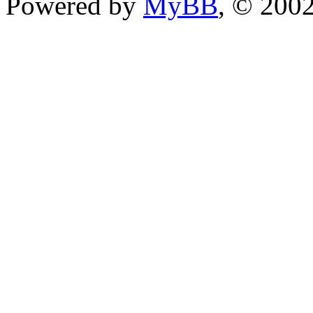
Powered by
MyBB
, © 200