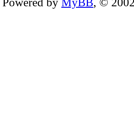
Powered by
MyBB
, © 200