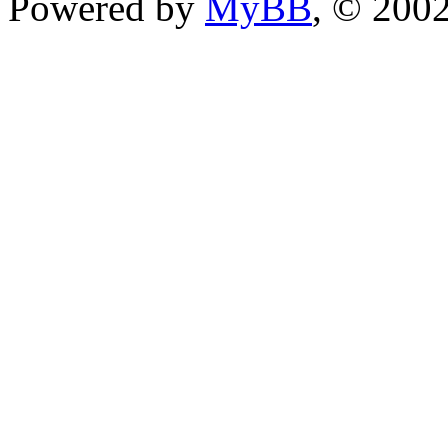
Powered by
MyBB
, © 200