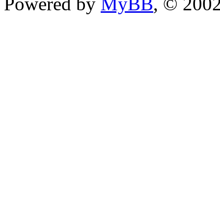
Powered by
MyBB
, © 200