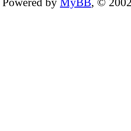
Powered by
MyBB
, © 200