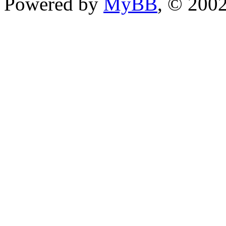
Powered by
MyBB
, © 200