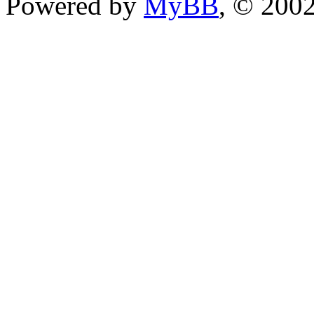
Powered by
MyBB
, © 200