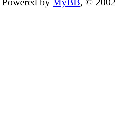
Powered by
MyBB
, © 200