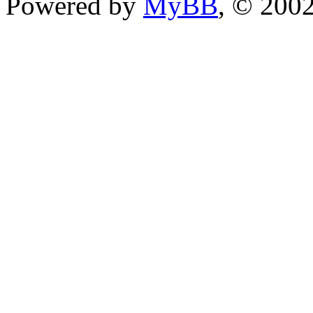
Powered by
MyBB
, © 200